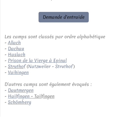
Demande d'entraide
Les camps sont classés par ordre alphabétique
-
Allach
-
Dachau
-
Haslach
-
P
rison de la Vierge à Epinal
-
Struthof
(
Natzweiler - Struthof
)
-
Vaihingen
D'autres camps sont également évoqués :
-
Dautmergen
-
Hailfingen
- Tailfingen
-
Schömberg