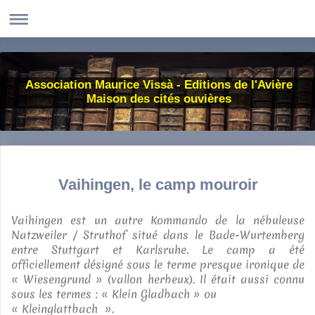
Association Maurice Vissà - Editions de l'Avière
Maison des cités ouvières
Vaihingen, le camp mouroir
Vaihingen est un autre Kommando de la nébuleuse
Natzweiler / Struthof situé dans le Bade-Wurtemberg
entre Stuttgart et Karlsruhe. Le camp a été
officiellement désigné sous le terme presque ironique de
« Wiesengrund » (vallon herbeux). Il était aussi connu
sous les termes : « Klein Gladbach » ou
« Kleinglattbach ».