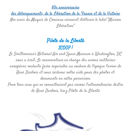
80e anniversaire
des débarquements, de la Libération de la France et de la Victoire
Nos amis du Maquis de Corcieux viennent d'obtenir le label "Mission
Libération"
Pilote de la Liberté
SCOOP !
Le Smithsonian’s National Air and Space Museum à Washington, DC
nous a écrit. Le conservateur en charge des avions militaires
européens souhaite faire repeindre au couleur de l'époque l'avion de
René Darbois et nous réclame notre aide pour des photos et
documents en notre possession.
Pour tous ceux qui ne connaîtraient pas encore l'extraordinaire destin
de René Darbois, lisez Pilote de la Liberté