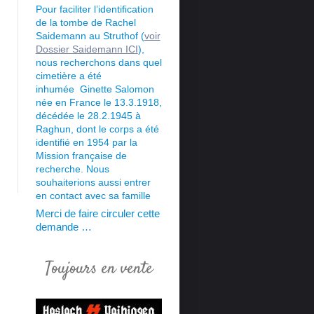
Pour faciliter l’identification
de la tombe de Rachel
Saidemann au Struthof (
voir
Dossier Saidemann ICI
),
nous recherchons dans quel
cimetière a été
inhumée Ginette Salomon
née en France le 13.3.1918,
décédée le 28.2.1945 à
Raghun, dont le corps a été
identifié en 1954 par la
Mission française de
recherche. Nous
souhaiterions aussi
entrer
en contact avec sa famille
Merci de faire circuler cette
demande …
Toujours en vente