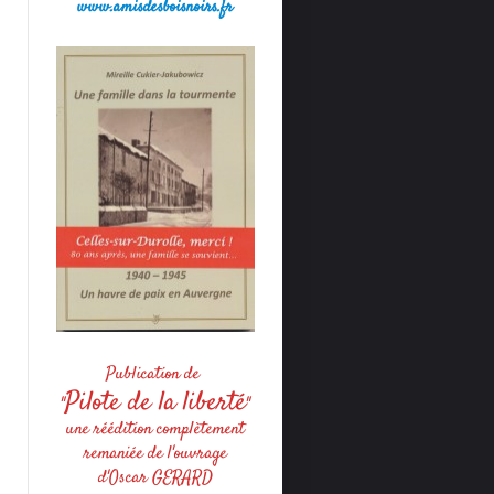
www.amisdesboisnoirs.fr
Publication de
Pilote de la liberté
"
"
une réédition complètement
remaniée de l'ouvrage
d'Oscar GERARD