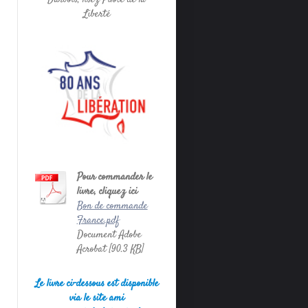
Liberté
Pour commander le
livre, cliquez ici
Bon de commande
France.pdf
Document Adobe
Acrobat [90.3 KB]
Le livre ci-dessous est disponible
via le site ami