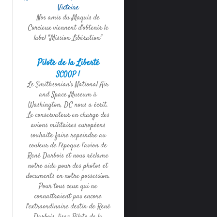
Victoire
Nos amis du Maquis de
Corcieux viennent d'obtenir le
label "Mission Libération"
Pilote de la Liberté
SCOOP !
Le Smithsonian’s National Air
and Space Museum à
Washington, DC nous a écrit.
Le conservateur en charge des
avions militaires européens
souhaite faire repeindre au
couleur de l'époque l'avion de
René Darbois et nous réclame
notre aide pour des photos et
documents en notre possession.
Pour tous ceux qui ne
connaîtraient pas encore
l'extraordinaire destin de René
Darbois, lisez Pilote de la