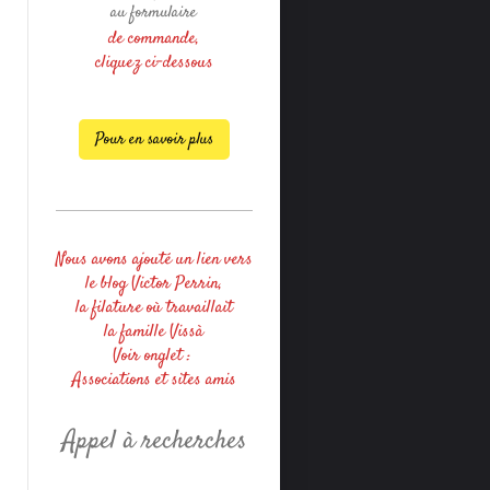
au formulaire
de commande,
cliquez ci-dessous
Pour en savoir plus
Nous avons ajouté un lien vers
le blog Victor Perrin,
la filature où travaillait
la famille Vissà
Voir onglet :
Associations et sites amis
Appel à recherches