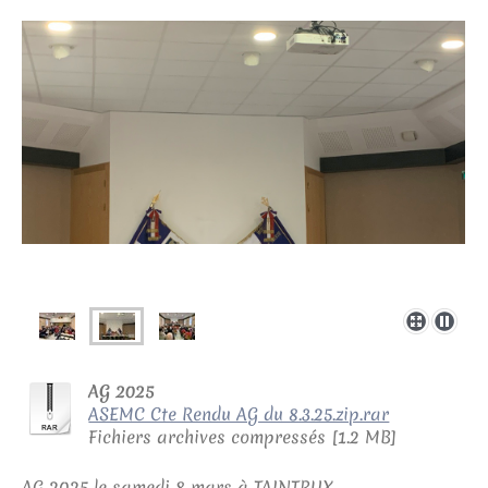
AG 2025
ASEMC Cte Rendu AG du 8.3.25.zip.rar
Fichiers archives compressés [1.2 MB]
AG 2025 le samedi 8 mars à TAINTRUX