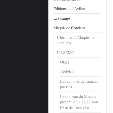
Editions de l'Avière
Les camps
Maquis de Corcieux
L'histoire du Maquis de
Corcieux
L'ASEMC
Objet
Activités
Les activités des années
passées
Le drapeau du Maquis
présent le 11.11.23 sous
l’Arc de Triomphe