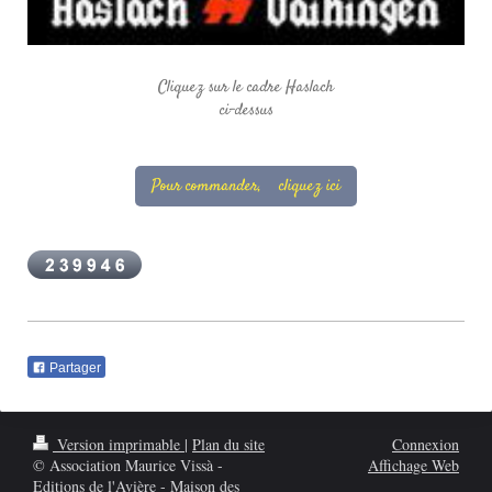
Cliquez sur le cadre Haslach
ci-dessus
Pour commander, cliquez ici
Partager
Version imprimable
|
Plan du site
Connexion
© Association Maurice Vissà -
Affichage Web
Editions de l'Avière - Maison des