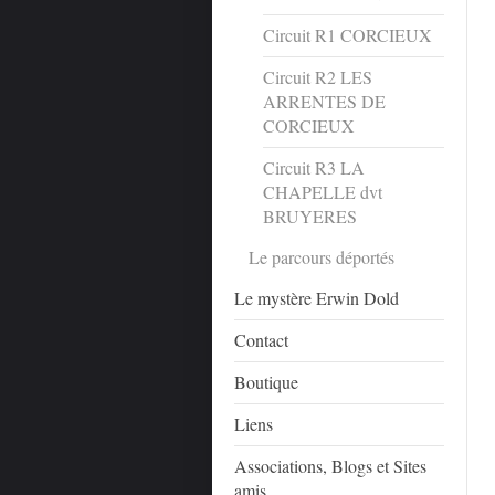
Circuit R1 CORCIEUX
Circuit R2 LES
ARRENTES DE
CORCIEUX
Circuit R3 LA
CHAPELLE dvt
BRUYERES
Le parcours déportés
Le mystère Erwin Dold
Contact
Boutique
Liens
Associations, Blogs et Sites
amis