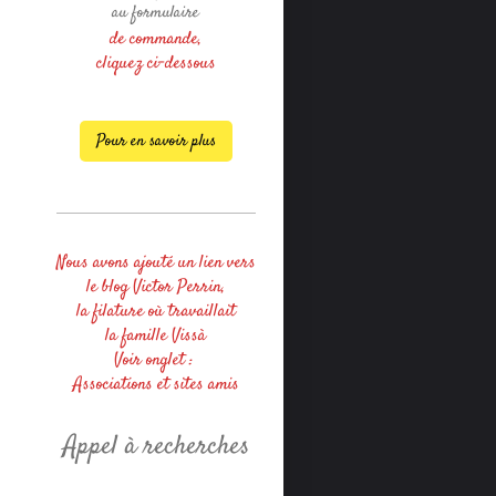
au formulaire
de commande,
cliquez ci-dessous
Pour en savoir plus
Nous avons ajouté un lien vers
le blog Victor Perrin,
la filature où travaillait
la famille Vissà
Voir onglet :
Associations et sites amis
Appel à recherches