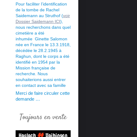
Pour faciliter l’identification
de la tombe de Rachel
Saidemann au Struthof (
voir
Dossier Saidemann ICI
),
nous recherchons dans quel
cimetière a été
inhumée Ginette Salomon
née en France le 13.3.1918,
décédée le 28.2.1945 à
Raghun, dont le corps a été
identifié en 1954 par la
Mission française de
recherche. Nous
souhaiterions aussi
entrer
en contact avec sa famille
Merci de faire circuler cette
demande …
Toujours en vente