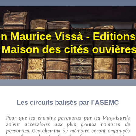
n Maurice Vissà - Editions
Maison des cités ouvière
Les circuits balisés par l’ASEMC
Pour que les chemins parcourus par les Maquisards
soient accessibles aux plus grands nombres de
personnes. Ces chemins de mémoire seront organisés