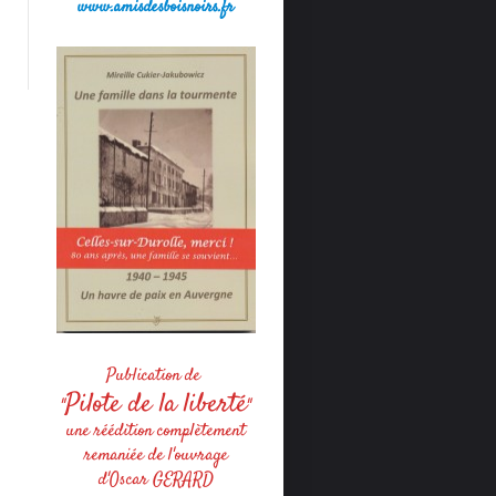
www.amisdesboisnoirs.fr
Publication de
Pilote de la liberté
"
"
une réédition complètement
remaniée de l'ouvrage
d'Oscar GERARD