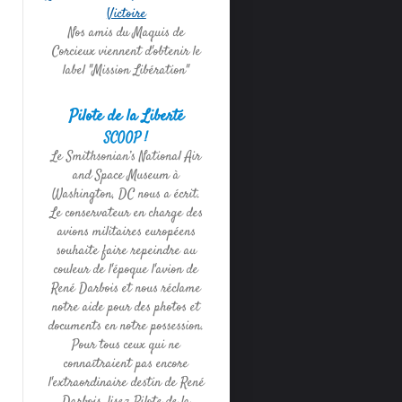
Victoire
Nos amis du Maquis de
Corcieux viennent d'obtenir le
label "Mission Libération"
Pilote de la Liberté
SCOOP !
Le Smithsonian’s National Air
and Space Museum à
Washington, DC nous a écrit.
Le conservateur en charge des
avions militaires européens
souhaite faire repeindre au
couleur de l'époque l'avion de
René Darbois et nous réclame
notre aide pour des photos et
documents en notre possession.
Pour tous ceux qui ne
connaîtraient pas encore
l'extraordinaire destin de René
Darbois, lisez Pilote de la