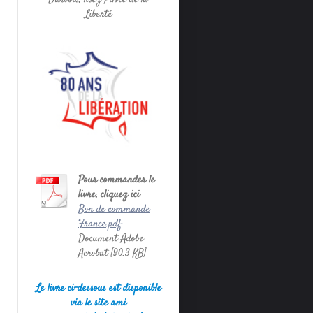
Liberté
Pour commander le
livre, cliquez ici
Bon de commande
France.pdf
Document Adobe
Acrobat [90.3 KB]
Le livre ci-dessous est disponible
via le site ami