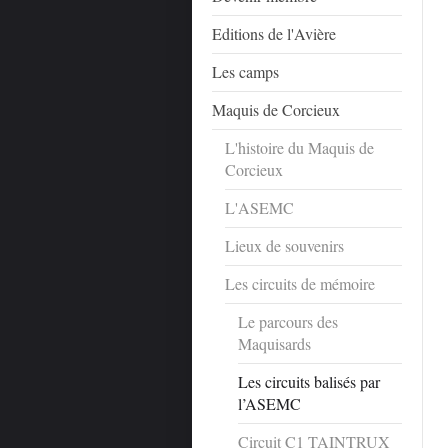
Editions de l'Avière
Les camps
Maquis de Corcieux
L'histoire du Maquis de
Corcieux
L'ASEMC
Lieux de souvenirs
Les circuits de mémoire
Le parcours des
Maquisards
Les circuits balisés par
l’ASEMC
Circuit C1 TAINTRUX